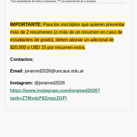
IMPORTANTE:
Para los inscriptos que quieren presentar
más de 2 resúmenes (o más de un resumen en caso de
estudiantes de grado), deben abonar un adicional de
$20.000 o U$D 15 por resumen extra.
Contactos:
Email:
joramed2026@uncaus.edu.ar
Instagram:
@joramed2026
https://www.instagram.com/joramed2026?
igsh=ZTMxdzF6ZmgzZGFl