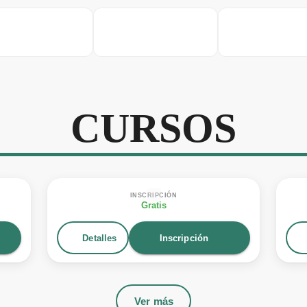
CURSOS
INICIO
INIC
01/09/2026
18/
ertas
Inscripciones abiertas
INSCRIPCIÓN
Gratis
Detalles
Inscripción
Ver más