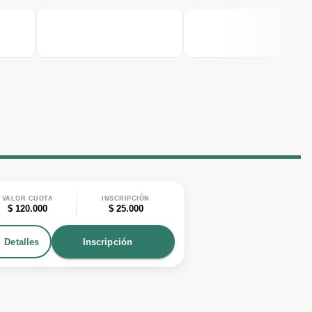
IO
08/2026
Inscripciones abiertas
VALOR CUOTA
INSCRIPCIÓN
$ 120.000
$ 25.000
Detalles
Inscripción