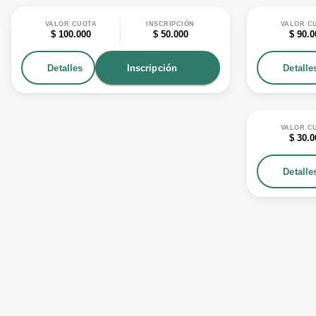
Inscripciones abiertas
VALOR CUOTA
INSCRIPCIÓN
VALOR C
$ 100.000
$ 50.000
$ 90.0
Detalles
Inscripción
Detalle
INICIO
18/08/2026
VALOR C
$ 30.0
Detalle