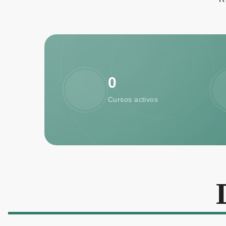
0
Cursos activos
INICIO
INICIO
04/08/2026
03/08/2026